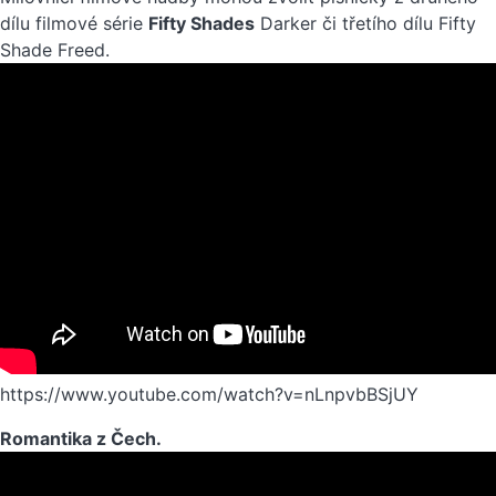
dílu filmové série
Fifty Shades
Darker či třetího dílu Fifty
Shade Freed.
https://www.youtube.com/watch?v=nLnpvbBSjUY
Romantika z Čech.