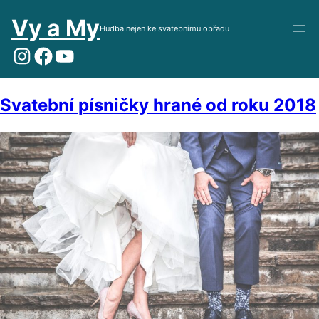
Přeskočit
Vy a My
na
Hudba nejen ke svatebnímu obřadu
obsah
Instagram
Facebook
YouTube
Svatební písničky hrané od roku 2018