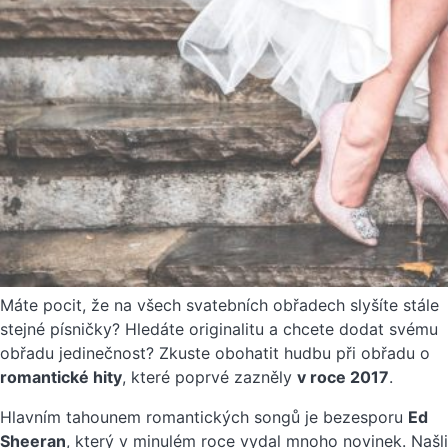
Máte pocit, že na všech svatebních obřadech slyšíte stále
stejné písničky? Hledáte originalitu a chcete dodat svému
obřadu jedinečnost? Zkuste obohatit hudbu při obřadu o
romantické hity
, které poprvé zazněly
v roce 2017
.
Hlavním tahounem romantických songů je bezesporu
Ed
Sheeran
, který v minulém roce vydal mnoho novinek. Našli