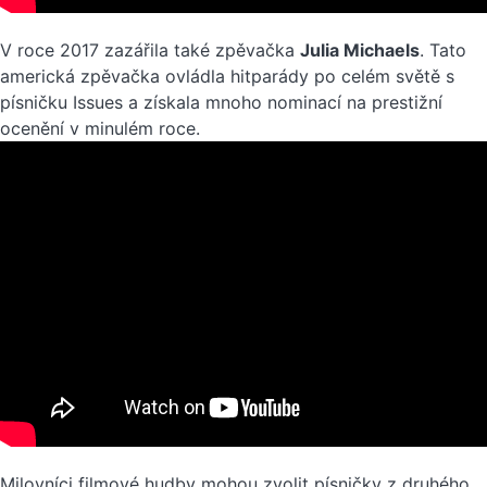
V roce 2017 zazářila také zpěvačka
Julia Michaels
. Tato
americká zpěvačka ovládla hitparády po celém světě s
písničku Issues a získala mnoho nominací na prestižní
ocenění v minulém roce.
Milovníci filmové hudby mohou zvolit písničky z druhého