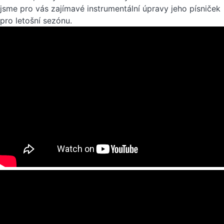
jsme pro vás zajímavé instrumentální úpravy jeho písniček
pro letošní sezónu.